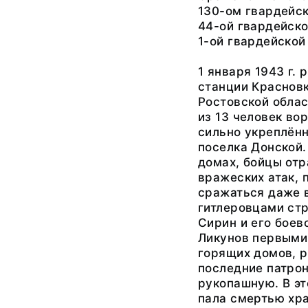
130-ом гвардейс
44-ой гвардейско
1-ой гвардейской
1 января 1943 г. 
станции Красновк
Ростовской облас
из 13 человек во
сильно укреплён
поселка Донской.
домах, бойцы отр
вражеских атак,
сражаться даже 
гитлеровцами стр
Сирин и его боев
Ликунов первыми
горящих домов, р
последние патрон
рукопашную. В эт
пала смертью хра