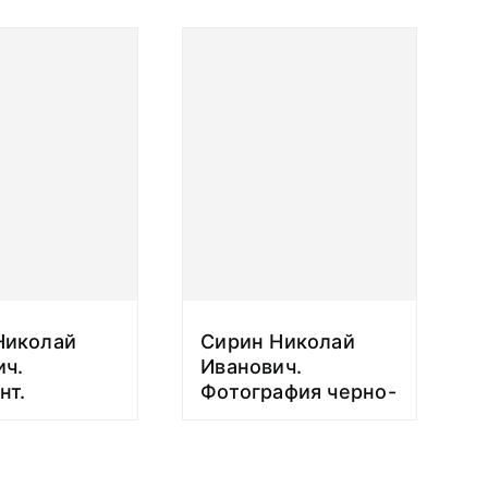
Николай
Сирин Николай
ич.
Иванович.
нт.
Фотография черно-
ия о семье
белая. Барельеф
х. Третья
Герою Советского
ь XX в.
Союза Сирину Н.И.,