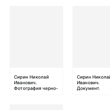
Сирин Николай
Сирин Никола
Иванович.
Иванович.
Фотография черно-
Документ.
белая. Сирин Н.И.
Биографическ
1931-1939 гг.
справка Сири
Н.И. Середина