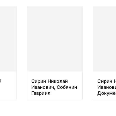
й
Сирин Николай
Сирин 
Иванович, Собянин
Иванов
Гавриил
Докуме
ая
Епифанович.
Сведен
на
Письмо.
Сирины
 XX
Собяниной Е.С.
четверт