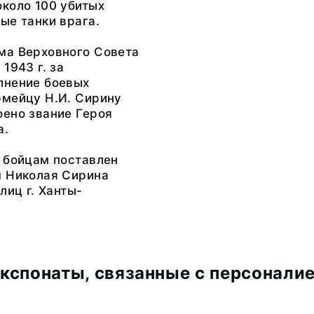
коло 100 убитых
ые танки врага.
ма Верховного Совета
1943 г. за
лнение боевых
рмейцу Н.И. Сирину
оено звание Героя
а.
 бойцам поставлен
м Николая Сирина
лиц г. Ханты-
кспонаты, связанные с персонали