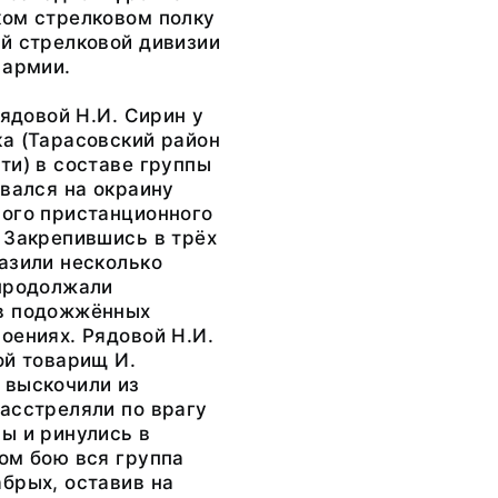
ком стрелковом полку
й стрелковой дивизии
 армии.
рядовой Н.И. Сирин у
а (Тарасовский район
ти) в составе группы
рвался на окраину
ного пристанционного
 Закрепившись в трёх
азили несколько
 продолжали
в подожжённых
оениях. Рядовой Н.И.
ой товарищ И.
 выскочили из
асстреляли по врагу
ы и ринулись в
ом бою вся группа
брых, оставив на