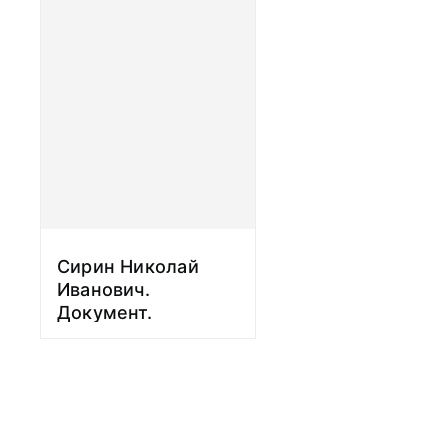
в.
Сирин Николай
Иванович.
Документ.
Воспоминания о
подвиге 13
гвардейцев. 31
августа 1957 г.