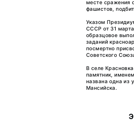
месте сражения о
фашистов, подбит
Указом Президиу
СССР от 31 марта 
образцовое выпо
заданий красноа
посмертно присв
Советского Союз
В селе Красновка
памятник, имене
названа одна из у
Мансийска.
Э