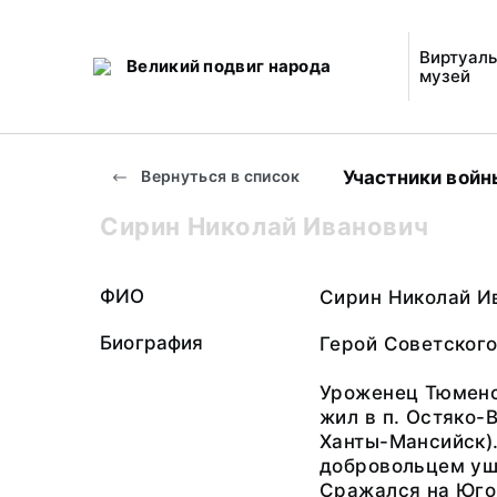
Виртуал
Великий подвиг народа
музей
Участники войн
Вернуться в список
Сирин Николай Иванович
ФИО
Сирин Николай И
Биография
Герой Советского
Уроженец Тюменск
жил в п. Остяко-В
Ханты-Мансийск). 
добровольцем уш
Сражался на Юго